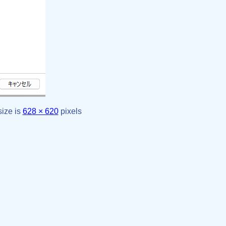
size is
628 × 620
pixels