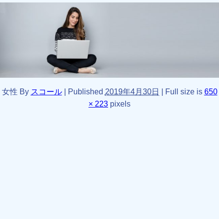
女性
By
スコール
|
Published
2019年4月30日
|
Full size is
650
× 223
pixels