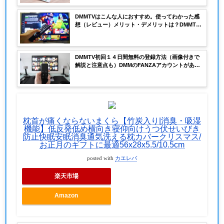
DMMTVはこんな人におすすめ。使ってわかった感
想（レビュー）メリット・デメリットは？DMMTV
の配信は何がある？
DMMTV初回１４日間無料の登録方法（画像付きで
解説と注意点も）DMMのFANZAアカウントがある
けど新規にアカウントを作るの？クレジット以外の
支払い方法は？
枕首が痛くならないまくら【竹炭入り|消臭・吸湿
機能】低反発低め横向き寝仰向けうつ伏せいびき
防止快眠安眠消臭通気洗える枕カバークリスマス/
お正月のギフトに最適56x28x5.5/10.5cm
posted with
カエレバ
楽天市場
Amazon