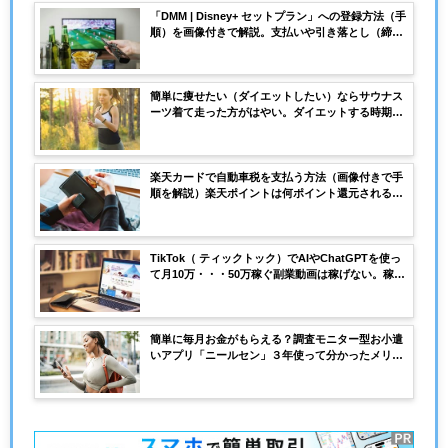
「DMM | Disney+ セットプラン」への登録方法（手
順）を画像付きで解説。支払いや引き落とし（締め
日）いつ？料金はいくら？
簡単に痩せたい（ダイエットしたい）ならサウナス
ーツ着て走った方がはやい。ダイエットする時期は
何月がいい？気になる費用は？
楽天カードで自動車税を支払う方法（画像付きで手
順を解説）楽天ポイントは何ポイント還元される？
注意点は？システム料金はいくら？どこのサイトで
支払うの？
TikTok（ ティックトック）でAIやChatGPTを使っ
て月10万・・・50万稼ぐ副業動画は稼げない。稼げ
ない理由収益化できない理由を解説。
簡単に毎月お金がもらえる？調査モニター型お小遣
いアプリ「ニールセン」３年使って分かったメリッ
ト・デメリット