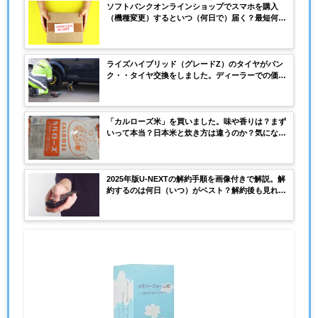
ソフトバンクオンラインショップでスマホを購入
（機種変更）するといつ（何日で）届く？最短何日
で届く？宅配ボックスでの受け取りは可能？
ライズハイブリッド（グレードZ）のタイヤがパン
ク・・タイヤ交換をしました。ディーラーでの価格
はいくら？
「カルローズ米」を買いました。味や香りは？まず
いって本当？日本米と炊き方は違うのか？気になる
「カルローズ米」を徹底検証
2025年版U-NEXTの解約手順を画像付きで解説。解
約するのは何日（いつ）がベスト？解約後も見れ
る？解約したのに料金を請求された場合は？