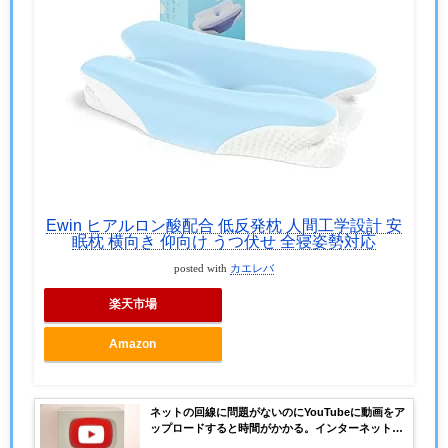
Ewin ヒアルロン酸配合 低反発枕 人間工学設計 安
眠枕 横向き 仰向け うつ伏せ 全寝姿勢対応
posted with
カエレバ
楽天市場
Amazon
ネットの回線に問題がないのにYouTubeに動画をア
ップロードすると時間がかかる。インターネットの
回線速度は問題ないのになぜ？原因、対策は？アッ