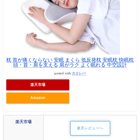
枕 首が痛くならない 安眠 まくら 低反発枕 安眠枕 快眠枕
頭・首・肩を支える 肩がラク よく眠れる 中空設計
posted with
カエレバ
楽天市場
Amazon
楽天市場
楽天レビューへ