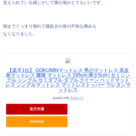
支えられている感じがして寝心地がとてもいいです。
朝までぐっすり寝れて寝起きの首の不快な痛みも
なくなりました。
【楽天1位】 GOKUMINマットレス 男のマットレス 高反
発マットレス 腰痛 マットレス 195cm 厚さ5cm | セミシン
グル シングル セミダブル ダブル クイーン ベッドマット
レス シングルマットレス マットレストッパー ウレタンマ
ットレス
posted with
カエレバ
楽天市場
Amazon