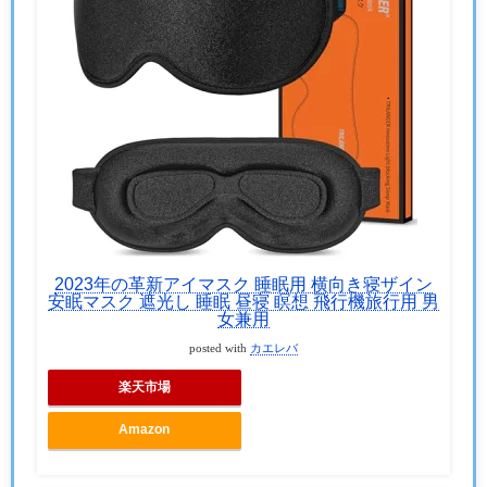
2023年の革新アイマスク 睡眠用 横向き寝ザイン
安眠マスク 遮光し 睡眠 昼寝 瞑想 飛行機旅行用 男
女兼用
posted with
カエレバ
楽天市場
Amazon