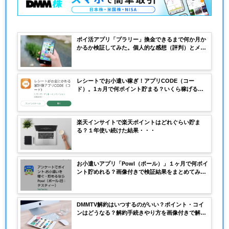
ポイ活アプリ「プラリー」換金できるまで何か月か
かるか検証してみた。個人的な感想（評判）とメリ
ットとデメリットは？
レシートでお小遣い稼ぎ！アプリCODE（コー
ド）。1ヵ月で何ポイント貯まる？いくら稼げる？1
ヵ月使って画像付きで検証してみました。
楽天インサイトで楽天ポイントはどれぐらい貯ま
る？１年使い続けた結果・・・
お小遣いアプリ「Powl（ポール）」１ヶ月で何ポイ
ント貯めれる？画像付きで検証結果をまとめてみま
した。
DMMTV解約はいつするのがいい？ポイント・コイ
ンはどうなる？解約手続きやり方を画像付きで解
説。無料体験後、解約しないとどうなる？