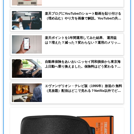
プロードに２時間以上かかる、なぜ？
楽天ブログにYouTubeのショート動画を貼り付ける
（埋め込む）やり方を画像で解説。YouTubeの共有
に「楽天ブログ」がない！時の対処は
楽天ポイントを1年間運用してみた結果、 運用益
は？増えた？減った？変わらない？運用のメリット
とデメリットは？
自動車保険をあいおいニッセイ同和損保から東京海
上日動へ乗り換えました。保険料はどう変わる？安
くなる？3年契約で比較してみました。
エヴァンゲリオン・テレビ版（1995年）放送の 無料
（見放題）配信はどこで見れる？Netflix以外でどこ
で見れる？