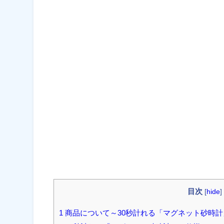
目次
[
hide
]
1 商品について～30秒計れる「マグネット砂