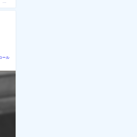
、焼
コール