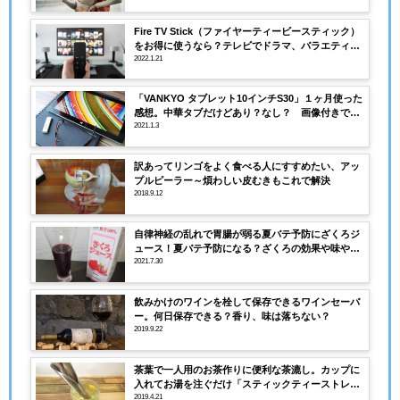
Fire TV Stick（ファイヤーティービースティック）
をお得に使うなら？テレビでドラマ、バラエティの
見逃し配信が無料で見れる？その方法は・・・
2022.1.21
「VANKYO タブレット10インチS30」１ヶ月使った
感想。中華タブだけどあり？なし？ 画像付きで解
説
2021.1.3
訳あってリンゴをよく食べる人にすすめたい、アッ
プルピーラー～煩わしい皮むきもこれで解決
2018.9.12
自律神経の乱れで胃腸が弱る夏バテ予防にざくろジ
ュース！夏バテ予防になる？ざくろの効果や味や価
格は？
2021.7.30
飲みかけのワインを栓して保存できるワインセーバ
ー。何日保存できる？香り、味は落ちない？
2019.9.22
茶葉で一人用のお茶作りに便利な茶漉し。カップに
入れてお湯を注ぐだけ「スティックティーストレー
ナー」
2019.4.21