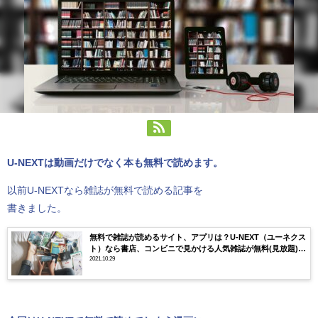
U-NEXTは動画だけでなく本も無料で読めます。
以前U-NEXTなら雑誌が無料で読める記事を
書きました。
無料で雑誌が読めるサイト、アプリは？U-NEXT（ユーネクス
ト）なら書店、コンビニで見かける人気雑誌が無料(見放題)で
読める！
2021.10.29