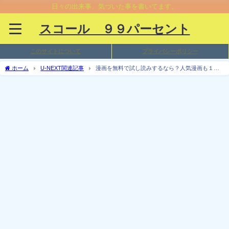
日々の出来事、気づいた事を書いてます。
スコール ９９パーセント
このサイトについて
プライバシーポリシー
ホーム
U-NEXT関連記事
漫画を無料で試し読みするなら？人気漫画も１巻
から６巻までもお試し無料で読めるアプリ、サイトは？違法サイトじゃないから安
心！