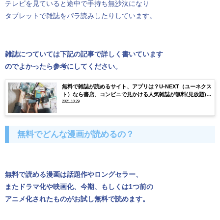
テレビを見ていると途中で手持ち無沙汰になり
タブレットで雑誌をパラ読みしたりしています。
雑誌につていては下記の記事で詳しく書いています
のでよかったら参考にしてください。
無料で雑誌が読めるサイト、アプリは？U-NEXT（ユーネクス
ト）なら書店、コンビニで見かける人気雑誌が無料(見放題)で
読める！
2021.10.29
無料でどんな漫画が読めるの？
無料で読める漫画は話題作やロングセラー、
またドラマ化や映画化、今期、もしくは1つ前の
アニメ化されたものがお試し無料で読めます。