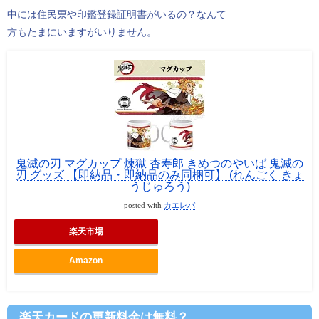
中には住民票や印鑑登録証明書がいるの？なんて
方もたまにいますがいりません。
鬼滅の刃 マグカップ 煉獄 杏寿郎 きめつのやいば 鬼滅の
刃 グッズ 【即納品・即納品のみ同梱可】 (れんごく きょ
うじゅろう)
posted with
カエレバ
楽天市場
Amazon
楽天カードの更新料金は無料？