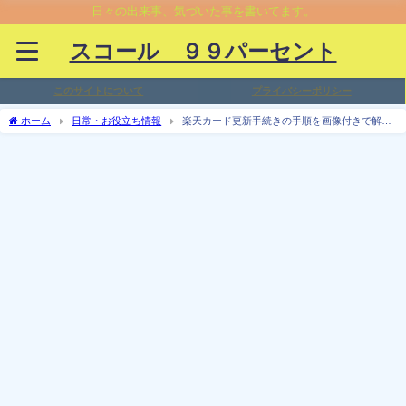
日々の出来事、気づいた事を書いてます。
スコール ９９パーセント
このサイトについて
プライバシーポリシー
ホーム
日常・お役立ち情報
楽天カード更新手続きの手順を画像付きで解
説。必要なモノは？準備は？いつ届く？新しいカードは手渡しじゃないとダメ？？