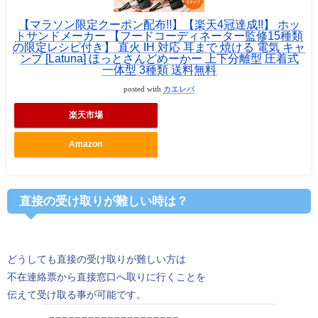
【マラソン限定クーポン配布!!】【楽天4冠達成!!】 ホッ
トサンドメーカー 【フードコーディネーター監修15種類
の限定レシピ付き】 直火 IH 対応 耳まで 焼ける 電気 キャ
ンプ [Latuna] ほっとさんどめーかー 上下分離型 圧着式
一体型 3種類 送料無料
posted with
カエレバ
楽天市場
Amazon
直接の受け取りが難しい時は？
どうしても直接の受け取りが難しい方は
不在連絡票から直接窓口へ取りに行くことを
伝えて受け取る事が可能です。