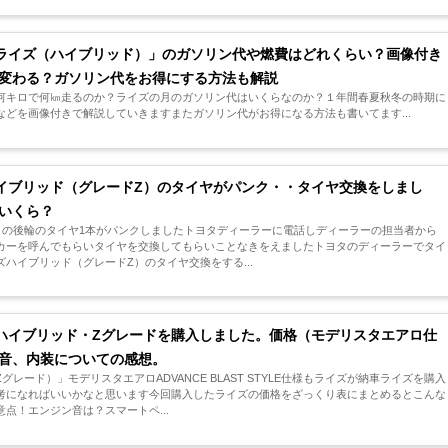
ライズ（ハイブリッド）」のガソリン代や燃費はどれくらい？画像付き
変わる？ガソリン代をお得にする方法も解説
何キロで何㎞走るのか？ライズの月のガソリン代はいくらなのか？１年間春夏秋冬の時期に
どを画像付きで解説していきますまたガソリン代がお得になる方法も書いてます...
イブリッド（グレードZ）のタイヤがパンク・・タイヤ交換をしまし
いくら？
）の後輪のタイヤ1本がパンクしましたトヨタディーラーに電話しディーラーの担当者から
カーを呼んでもらいタイヤを交換してもらいことなきをえましたトヨタのディーラーでタイ
ハイブリッド（グレードZ）のタイヤ交換をする...
ハイブリッド・Zグレードを購入しました。価格（モデリスタエアロ仕
音、内装についての感想。
レード）」モデリスタエアロADVANCE BLAST STYLE仕様もライズが納車ライズを購入
考になればいいかなと思います今回購入したライズの価格をざっくり表にまとめるとこんな
点！エンジン音は？スマートペ...