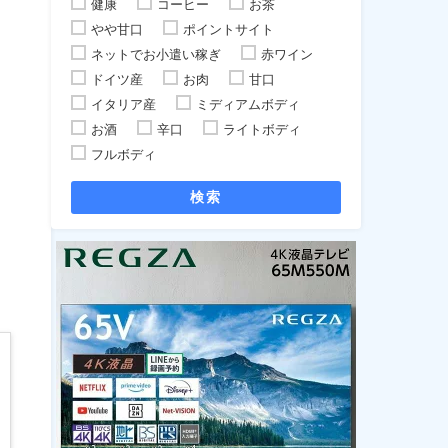
健康
コーヒー
お茶
やや甘口
ポイントサイト
ネットでお小遣い稼ぎ
赤ワイン
ドイツ産
お肉
甘口
イタリア産
ミディアムボディ
お酒
辛口
ライトボディ
フルボディ
検索