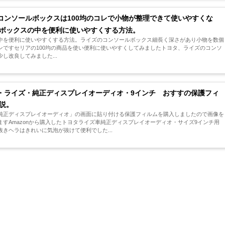
コンソールボックスは100均のコレで小物が整理できて使いやすくな
ボックスの中を便利に使いやすくする方法。
中を便利に使いやすくする方法。ライズのコンソールボックス細長く深さがあり小物を数個
ンですセリアの100均の商品を使い便利に使いやすくしてみましたトヨタ、ライズのコンソ
し改良してみました...
・ライズ・純正ディスプレイオーディオ・9インチ おすすの保護フィ
説。
純正ディスプレイオーディオ」の画面に貼り付ける保護フィルムを購入しましたので画像を
すAmazonから購入したトヨタライズ車純正ディスプレイオーディオ・サイズ9インチ用
きヘラはきれいに気泡が抜けて便利でした...