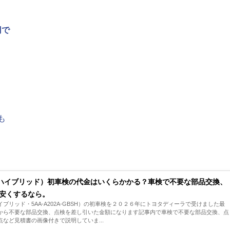
円で
も
ハイブリッド）初車検の代金はいくらかかる？車検で不要な部品交換、
安くするなら。
リッド・5AA-A202A-GBSH）の初車検を２０２６年にトヨタディーラで受けました最
から不要な部品交換、点検を差し引いた金額になります記事内で車検で不要な部品交換、点
など見積書の画像付きで説明していま...