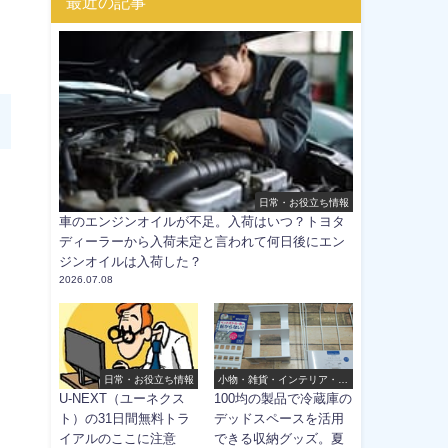
最近の記事
日常・お役立ち情報
車のエンジンオイルが不足。入荷はいつ？トヨタ
ディーラーから入荷未定と言われて何日後にエン
ジンオイルは入荷した？
2026.07.08
日常・お役立ち情報
小物・雑貨・インテリア・ほ
か
U-NEXT（ユーネクス
100均の製品で冷蔵庫の
ト）の31日間無料トラ
デッドスペースを活用
イアルのここに注意
できる収納グッズ。夏