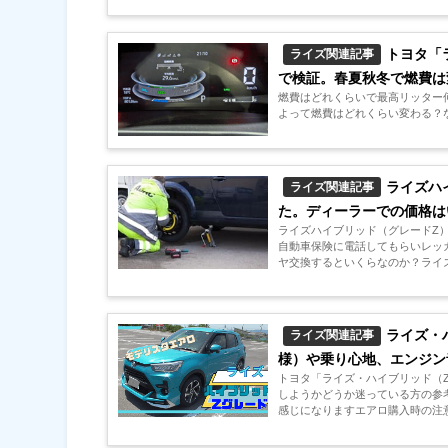
トヨタ「
ライズ関連記事
で検証。春夏秋冬で燃費は
燃費はどれくらいで最高リッター
よって燃費はどれくらい変わる？な
ライズハ
ライズ関連記事
た。ディーラーでの価格は
ライズハイブリッド（グレードZ
自動車保険に電話してもらいレッ
ヤ交換するといくらなのか？ライズ
ライズ・
ライズ関連記事
様）や乗り心地、エンジン
トヨタ「ライズ・ハイブリッド（Zグ
しようかどうか迷っている方の参
感じになりますエアロ購入時の注意