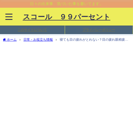
日々の出来事、気づいた事を書いてます。
スコール ９９パーセント
このサイトについて
プライバシーポリシー
ホーム
日常・お役立ち情報
寝ても目の疲れがとれない？目の疲れ眼精疲労
からくる頭痛を市販の目薬で今すぐ治したい！安い目薬でも効果あり？