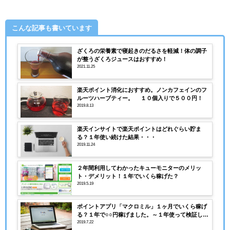
こんな記事も書いています
ざくろの栄養素で寝起きのだるさを軽減！体の調子
が整うざくろジュースはおすすめ！
2021.11.25
楽天ポイント消化におすすめ。ノンカフェインのフ
ルーツハーブティー。 １０個入りで５００円！
2019.8.13
楽天インサイトで楽天ポイントはどれぐらい貯ま
る？１年使い続けた結果・・・
2019.11.24
２年間利用してわかったキューモニターのメリッ
ト・デメリット！１年でいくら稼げた？
2019.5.19
ポイントアプリ「マクロミル」１ヶ月でいくら稼げ
る？１年で○○円稼げました。～１年使って検証して
みました。
2019.7.22