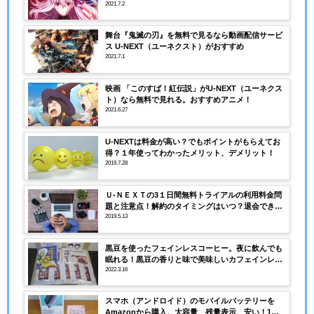
は？
2021.7.2
舞台『鬼滅の刃』を無料で見るなら動画配信サービ
ス U-NEXT（ユーネクスト）がおすすめ
2021.7.1
映画 「このすば！紅伝説」がU-NEXT（ユーネクス
ト）なら無料で見れる。おすすめアニメ！
2021.6.27
U-NEXTは料金が高い？でもポイントがもらえてお
得？１年使ってわかったメリット、デメリット！
2019.7.28
Ｕ-ＮＥＸＴの3１日間無料トライアルの利用料金問
題と注意点！解約のタイミングはいつ？退会できな
い！
2019.5.13
黒豆を使ったフェインレスコーヒー。夜に飲んでも
眠れる！黒豆の香りと味で美味しいカフェインレス
コーヒー
2022.3.16
スマホ（アンドロイド）のモバイルバッテリーを
Amazonから購入。大容量、残量表示、安い！1ヶ