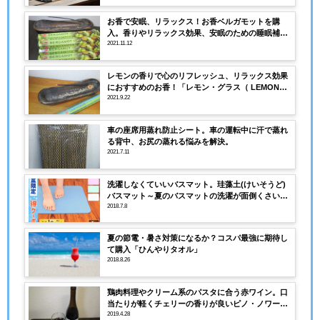
お香で安眠、リラックス！お香ベルガモットを購
入。香りやリラックス効果、安眠のための睡眠補助
も？
2021.11.12
レモンの香りで心のリフレッシュ、リラックス効果
におすすめのお香！「レモン・グラス（ LEMON
GRASS）」
2021.9.22
車の座席用蒸れ防止シート。車の運転中に汗で蒸れ
る背中、お尻の蒸れる悩みを解決。
2021.7.11
洗濯しなくていいバスマット。珪藻土(けいそうど)
バスマット～夏のバスマットの洗濯が面倒くさいと
思ったら・・・
2018.7.8
夏の節電・暑さ対策になるか？コスパ最強に期待し
て購入「ひんやりタオル」
2018.8.26
鶏肉料理やクリーム系のパスタに合う赤ワイン。口
当たりが軽くチェリーの香りが良いピノ・ノワール
のコノスル赤ワイン
2019.4.28