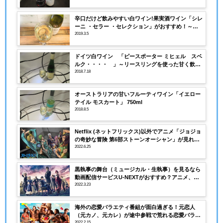
辛口だけど飲みやすい白ワイン!果実酒ワイン「シレ
ーニ ・セラー ・セレクション」がおすすめ！～ソ
ーヴィニヨンブラン
2019.3.5
ドイツ白ワイン 「ピースポーター ミヒェル スベ
ルク・・・・ 」～リースリングを使った甘く飲み
やすい白ワイン
2018.7.18
オーストラリアの甘いフルーティワイン「イエロー
テイル モスカート」 750ml
2018.8.5
Netflix (ネットフリックス)以外でアニメ「ジョジョ
の奇妙な冒険 第6部ストーンオーシャン」が見れる
動画配信サービス（VOD）は？有料？無料？DVDレ
2022.6.25
ンタルはいつ？
黒執事の舞台（ミュージカル・生執事）を見るなら
動画配信サービスU-NEXTがおすすめ？アニメ、劇
場版、は？
2022.3.23
海外の恋愛バラエティ番組が面白過ぎる！元恋人
（元カノ、元カレ）が途中参戦で荒れる恋愛バラエ
ティ！
2022.2.15