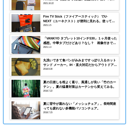
月使用のレビュー評価は？
2021.10.22
Fire TV Stick（ファイアースティック） でU-
NEXT（ユーネクスト）が便利に見れる。使ってわ
かったメリット・デメリット
2021.1.5
「VANKYO タブレット10インチS30」１ヶ月使った
感想。中華タブだけどあり？なし？ 画像付きで解
説
2021.1.3
丸洗いできて食パンがみみまですっぽり入るホット
サンド メーカー。IH・直火対応だからアウトドアに
も最適！
2018.9.30
夏の日差しを程よく遮り、風通しが良い「竹のカー
テン」。夏の猛暑対策はカーテンから変えてみる。
2018.7.22
夏に背中が蒸れない「メッシュチェア」。長時間座
っても疲れない多機能パソコンチェア。
2018.7.15