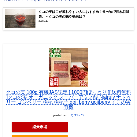
クコの実は目が疲れやすい人におすすめ！食べ物で疲れ目対
策。～クコの実の味や効果は？
2019.7.17
クコの実 100g 有機JAS認定 [ 1000円ぽっきり ][ 送料無料
]クコの実 オーガニック スーパーアミノ酸 Natruly ナトゥ
リー ゴジベリー 枸杞 枸杞子 goji berry gojiberry くこの実
有機
posted with
カエレバ
楽天市場