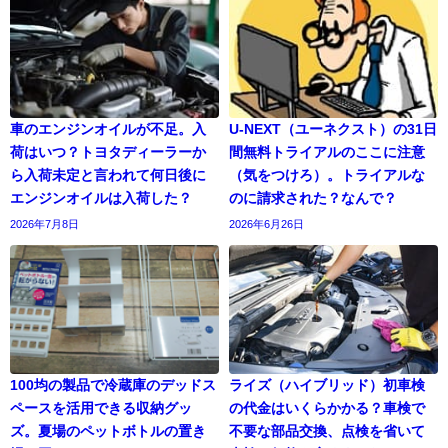
車のエンジンオイルが不足。入
U-NEXT（ユーネクスト）の31日
荷はいつ？トヨタディーラーか
間無料トライアルのここに注意
ら入荷未定と言われて何日後に
（気をつけろ）。トライアルな
エンジンオイルは入荷した？
のに請求された？なんで？
2026年7月8日
2026年6月26日
100均の製品で冷蔵庫のデッドス
ライズ（ハイブリッド）初車検
ペースを活用できる収納グッ
の代金はいくらかかる？車検で
ズ。夏場のペットボトルの置き
不要な部品交換、点検を省いて