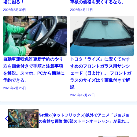
場に困る！
車検の価格を安くするなら。
2026年5月30日
2026年4月11日
自動車運転免許更新予約のやり
トヨタ「ライズ」に安くておす
方を画像付きで手順と注意事項
すめのフロントガラス用サンシ
を解説。スマホ、PCから簡単に
ェード（日よけ）。 フロントガ
予約できる。
ラスのサイズは？画像付きで解
説
2026年2月25日
2025年12月27日
Netflix (ネットフリックス)以外でアニメ「ジョジョ
の奇妙な冒険 第6部ストーンオーシャン」が見れる
動画配信サービス（VOD）は？有料？無料？DVDレ
ンタルはいつ？