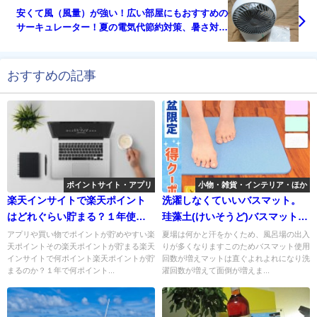
安くて風（風量）が強い！広い部屋にもおすすめの
サーキュレーター！夏の電気代節約対策、暑さ対策
に。
おすすめの記事
ポイントサイト・アプリ
小物・雑貨・インテリア・ほか
楽天インサイトで楽天ポイント
洗濯しなくていいバスマット。
はどれぐらい貯まる？１年使い
珪藻土(けいそうど)バスマット～
続けた結果・・・
夏のバスマットの洗濯が面倒く
アプリや買い物でポイントが貯めやすい楽
夏場は何かと汗をかくため、風呂場の出入
天ポイントその楽天ポイントが貯まる楽天
りが多くなりますこのためバスマット使用
さいと思ったら・・・
インサイトで何ポイント楽天ポイントが貯
回数が増えマットは直ぐよれよれになり洗
まるのか？１年で何ポイント...
濯回数が増えて面倒が増えま...