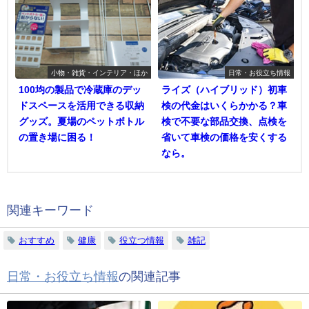
小物・雑貨・インテリア・ほか
日常・お役立ち情報
100均の製品で冷蔵庫のデッ
ライズ（ハイブリッド）初車
ドスペースを活用できる収納
検の代金はいくらかかる？車
グッズ。夏場のペットボトル
検で不要な部品交換、点検を
の置き場に困る！
省いて車検の価格を安くする
なら。
関連キーワード
おすすめ
健康
役立つ情報
雑記
日常・お役立ち情報
の関連記事