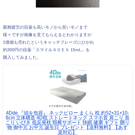
眼精疲労の目薬も高いモノから安いモノまで
様々ですが画像を見てもらえるとわかりますが
2億個も売れたというキャッチフレーズにひかれ
約300円の目薬「スマイル４０ＥＸ 15mL」を
購入してみました。
4Dde 『頭を包容』 ネックピロー まくら 枕 約52×31×10-
6cm 立体構造 4D枕 ストレートネック スマホ首 肩こり 首
こり いびき 低反発枕 頸椎サポート 快眠 健康 ギフト 贈り
物 御中元 お中元 誕生日 プレゼント【送料無料】【あす
楽対応】