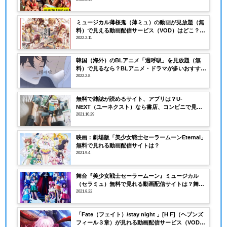
ミュージカル薄桜鬼（薄ミュ）の動画が見放題（無
料）で見える動画配信サービス（VOD）はどこ？薄
桜鬼アニメ、劇場版、OVAも見放題で見れる？
2022.2.11
韓国（海外）のBLアニメ「過呼吸」を見放題（無
料）で見るなら？BLアニメ・ドラマが多いおすすめ
の動画配信サービス（VOD）はどこ？
2022.2.8
無料で雑誌が読めるサイト、アプリは？U-
NEXT（ユーネクスト）なら書店、コンビニで見か
ける人気雑誌が無料(見放題)で読める！
2021.10.29
映画：劇場版「美少女戦士セーラームーンEternal」
無料で見れる動画配信サイトは？
2021.9.4
舞台『美少女戦士セーラームーン』ミュージカル
（セラミュ）無料で見れる動画配信サイトは？舞台
以外にもアニメ、映画シリーズも見放題？
2021.8.22
「Fate（フェイト）/stay night 」[H F]（ヘブンズ
フィール３章）が見れる動画配信サービス（VOD）