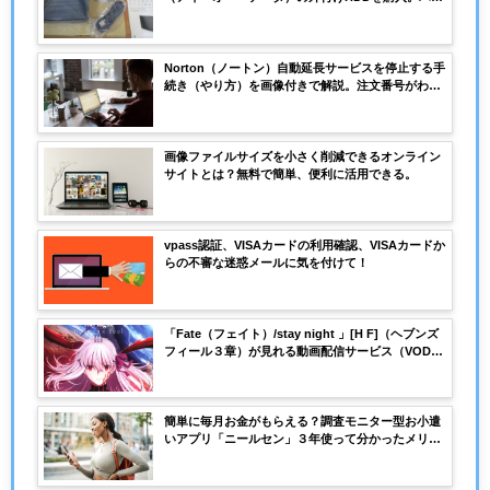
クアップのやり方を画像付きで解説
Norton（ノートン）自動延長サービスを停止する手
続き（やり方）を画像付きで解説。注文番号がわか
らなくても大丈夫！
画像ファイルサイズを小さく削減できるオンライン
サイトとは？無料で簡単、便利に活用できる。
vpass認証、VISAカードの利用確認、VISAカードか
らの不審な迷惑メールに気を付けて！
「Fate（フェイト）/stay night 」[H F]（ヘブンズ
フィール３章）が見れる動画配信サービス（VOD）
は？
簡単に毎月お金がもらえる？調査モニター型お小遣
いアプリ「ニールセン」３年使って分かったメリッ
ト・デメリット