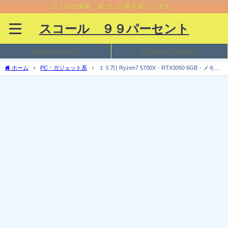
日々の出来事、気づいた事を書いてます。
スコール ９９パーセント
このサイトについて
プライバシーポリシー
ホーム
PC・ガジェット系
１５万( Ryzen7 5700X・RTX3050 6GB・メモリ
16GB )のゲーミングPCで「FF15」ベンチマーク（フル動画）してみた。ゲーミング
PCとしては低いスペックだけど・・・結果は？遊べる？厳しい？遊べない？