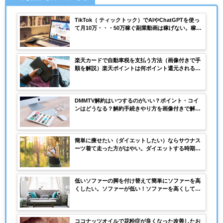
TikTok（ ティックトック）でAIやChatGPTを使っ
て月10万・・・50万稼ぐ副業動画は稼げない。稼げ
ない理由収益化できない理由を解説。
楽天カードで自動車税を支払う方法（画像付きで手
順を解説）楽天ポイントは何ポイント還元される？
注意点は？システム料金はいくら？どこのサイトで
支払うの？
DMMTV解約はいつするのがいい？ポイント・コイ
ンはどうなる？解約手続きやり方を画像付きで解
説。無料体験後、解約しないとどうなる？
簡単に痩せたい（ダイエットしたい）ならサウナス
ーツ着て走った方がはやい。ダイエットする時期は
何月がいい？気になる費用は？
低いソファーの脚を付け替えて簡単にソファーを高
くしたい。ソファーが低い！ソファーを高くして座
りやすくしたい！ネジの規格は？高さはどれくらい
変えれる？
ココナッツオイルで花粉症が良くなった改善したお