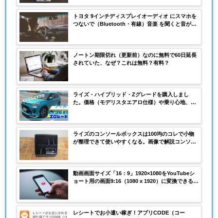
トヨタ 9インチディスプレイオーディオ にスマホを
つないで（Bluetooth・有線）音楽 を聞くと音が小
さい、聞きづらい？音楽の音量をあげる、聞きやす
くする設定・解決策を画像付きで解説
ノートン期限切れ（更新前）なのに無料で60日延長
されていた、なぜ？これは無料？有料？
ライズ・ハイブリッド・Zグレードを購入しまし
た。価格（モデリスタエアロ仕様）や乗り心地、エ
ンジン音、内装についての感想。
ライズのコンソールボックスは100均のコレで小物
が整理できて使いやすくなる。画像で解説コンソー
ルボックスの中を便利に使いやすくする方法。
動画画面サイズ「16：9」1920×1080をYouTubeシ
ョート用の画面9:16（1080 x 1920）に変換できる無
料動画編集ソフト。やり方を画像付きで解説。
レシートでお小遣い稼ぎ！アプリCODE（コー