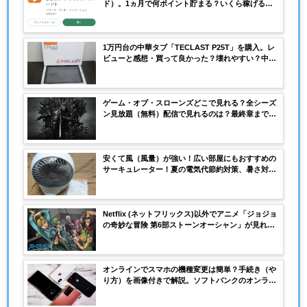
ド）。1ヵ月で何ポイント貯まる？いくら稼げる？1
ヵ月使って画像付きで検証してみました。
1万円台の中華タブ「TECLAST P25T」を購入。レ
ビューと感想・買って良かった？壊れやすい？中華
タブP25Tのメリット・デメリットは？
ゲーム・オブ・スローンズどこで見れる？全シーズ
ン見放題（無料）配信で見れるのは？最終章まで無
料で見れる動画配信サービスサイトはここ！
安くて風（風量）が強い！広い部屋にもおすすめの
サーキュレーター！夏の電気代節約対策、暑さ対策
に。
Netflix (ネットフリックス)以外でアニメ「ジョジョ
の奇妙な冒険 第6部ストーンオーシャン」が見れる
動画配信サービス（VOD）は？有料？無料？DVDレ
ンタルはいつ？
オンラインでスマホの機種変更は簡単？手続き（や
り方）を画像付きで解説。ソフトバンクのオンライ
ンショップで機種変更してみました。