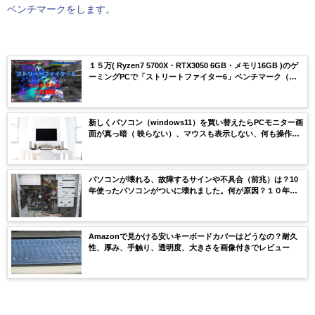
ベンチマークをします。
１５万( Ryzen7 5700X・RTX3050 6GB・メモリ16GB )のゲ
ーミングPCで「ストリートファイター6」ベンチマーク（フ
ル動画）してみた。
新しくパソコン（windows11）を買い替えたらPCモニター画
面が真っ暗（ 映らない）、マウスも表示しない、何も操作で
きない。原因、解説策は？HDMI？グラボ？PCの設定？
パソコンが壊れる、故障するサインや不具合（前兆）は？10
年使ったパソコンがついに壊れました。何が原因？１０年も
長持ちした理由は？
Amazonで見かける安いキーボードカバーはどうなの？耐久
性、厚み、手触り、透明度、大きさを画像付きでレビュー