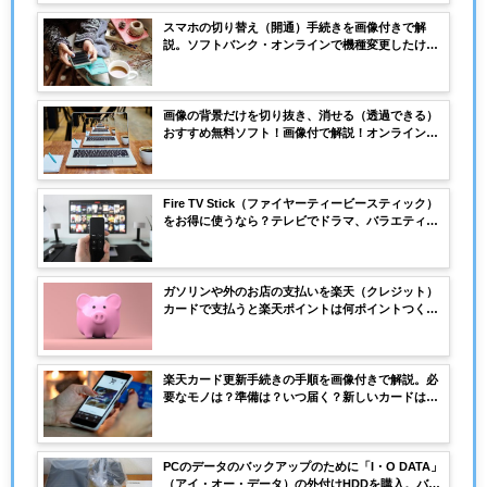
スマホの切り替え（開通）手続きを画像付きで解
説。ソフトバンク・オンラインで機種変更したけど
電話、メールが使えない、受信しない。アンテナが
表示されないのはなぜ？
画像の背景だけを切り抜き、消せる（透過できる）
おすすめ無料ソフト！画像付で解説！オンラインで
使えて登録なしですぐ使えて便利すぎ！
Fire TV Stick（ファイヤーティービースティック）
をお得に使うなら？テレビでドラマ、バラエティの
見逃し配信が無料で見れる？その方法は・・・
ガソリンや外のお店の支払いを楽天（クレジット）
カードで支払うと楽天ポイントは何ポイントつく
の？楽天ポイントで節約生活！
楽天カード更新手続きの手順を画像付きで解説。必
要なモノは？準備は？いつ届く？新しいカードは手
渡しじゃないとダメ？？
PCのデータのバックアップのために「I・O DATA」
（アイ・オー・データ）の外付けHDDを購入。バッ