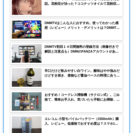
話。花粉症が治った？ココナッツオイルて花粉症に
効くの？
DMMTVはこんな人におすすめ。使ってわかった感
想（レビュー）メリット・デメリットは？DMMTV
の配信は何がある？
DMMTV初回１４日間無料の登録方法（画像付きで
解説と注意点も）DMMのFANZAアカウントがある
けど新規にアカウントを作るの？クレジット以外の
支払い方法は？
辛口だけど飲みやすい白ワイン。酸味はやや強みだ
けどすき焼き、煮物など醤油ベースの料理に合うワ
イン
おすすめ！コードレス掃除機（サクロン式）。ごみ
捨て、簡単お手入れ、気づいたら手軽にお掃除、使
用時間は？動画、画像で解説、レビュー
エレコム 小型モバイルバッテリー（3350mAh）購
入、レビュー。低価格でおすすめ度は？スマホ1台
フル充電可能？大きさは？小さい、軽い？