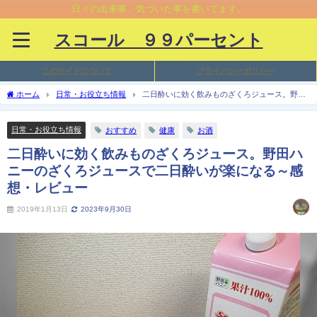
日々の出来事、気づいた事を書いてます。
スコール ９９パーセント
このサイトについて
プライバシーポリシー
ホーム
日常・お役立ち情報
二日酔いに効く飲みものざくろジュース。野田
ハニーのざくろジュースで二日酔いが楽になる～感想・レビュー
日常・お役立ち情報
おすすめ
健康
お酒
二日酔いに効く飲みものざくろジュース。野田ハ
ニーのざくろジュースで二日酔いが楽になる～感
想・レビュー
2019年1月13日
2023年9月30日