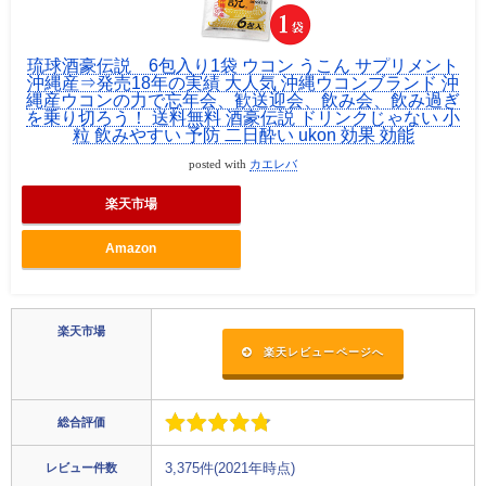
琉球酒豪伝説 6包入り1袋 ウコン うこん サプリメント
沖縄産⇒発売18年の実績 大人気 沖縄ウコンブランド 沖
縄産ウコンの力で忘年会、歓送迎会、飲み会、飲み過ぎ
を乗り切ろう！ 送料無料 酒豪伝説 ドリンクじゃない 小
粒 飲みやすい 予防 二日酔い ukon 効果 効能
posted with
カエレバ
楽天市場
Amazon
楽天市場
楽天レビューページへ
総合評価
レビュー件数
3,375件(2021年時点)