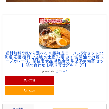
送料無料 5種から選べる 札幌熟成.ラーメン5食セット.北
海道 応援 復興 ご当地 お土産(味噌 みそ 塩 醤油 つけ麺 ス
ープカレー味）業務用 食品 常温食品 常温保存 備蓄 セッ
ト 詰め合わせ お取り寄せグルメ【G】
posted with
カエレバ
楽天市場
Amazon
楽天市場