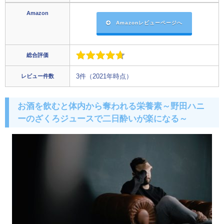
Amazon
Amazonレビューページへ
総合評価
レビュー件数
3件（2021年時点）
お酒を飲むと体内から奪われる栄養素～野田ハニ
ーのざくろジュースで二日酔いが楽になる～