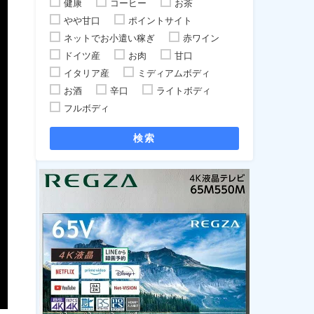
健康
コーヒー
お茶
やや甘口
ポイントサイト
ネットでお小遣い稼ぎ
赤ワイン
ドイツ産
お肉
甘口
イタリア産
ミディアムボディ
お酒
辛口
ライトボディ
フルボディ
検索