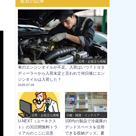
最近の記事
日常・お役立ち情報
車のエンジンオイルが不足。入荷はいつ？トヨタ
ディーラーから入荷未定と言われて何日後にエン
ジンオイルは入荷した？
2026.07.08
日常・お役立ち情報
小物・雑貨・インテリア・ほ
か
U-NEXT（ユーネクス
100均の製品で冷蔵庫の
ト）の31日間無料トラ
デッドスペースを活用
イアルのここに注意
できる収納グッズ。夏