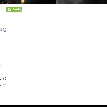
Feedly
開催
」
した
いう