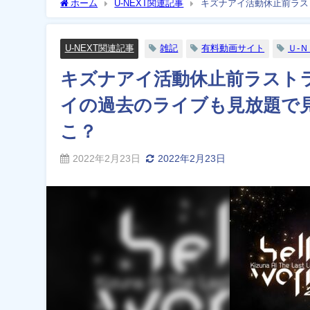
ホーム
U-NEXT関連記事
キズナアイ活動休止前ラス
配信サービス（VOD）はどこ？
U-NEXT関連記事
雑記
有料動画サイト
Ｕ-
キズナアイ活動休止前ラスト
イの過去のライブも見放題で
こ？
2022年2月23日
2022年2月23日