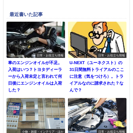
最近書いた記事
日常・お役立ち情報
日常・お役立ち情報
車のエンジンオイルが不足。
U-NEXT（ユーネクスト）の
入荷はいつ？トヨタディーラ
31日間無料トライアルのここ
ーから入荷未定と言われて何
に注意（気をつけろ）。トラ
日後にエンジンオイルは入荷
イアルなのに請求された？な
した？
んで？
小物・雑貨・インテリア・ほか
日常・お役立ち情報