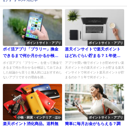
ポイントサイト・アプリ
ポイントサイト・アプリ
ポイ活アプリ「プラリー」換金
楽天インサイトで楽天ポイント
できるまで何か月かかるか検証
はどれぐらい貯まる？１年使い
してみた。個人的な感想（評
続けた結果・・・
ポイ活アプリ「プラリー」を使って換金で
アプリや買い物でポイントが貯めやすい楽
きるまで何か月かかるか検証してみてみま
天ポイントその楽天ポイントが貯まる楽天
判）とメリットとデメリット
した結論から言うと個人的にはおすすめし
インサイトで何ポイント楽天ポイントが貯
は？
ないアプリですその理由を踏...
まるのか？１年で何ポイント...
小物・雑貨・インテリア・ほか
ポイントサイト・アプリ
楽天ポイント消化商品。送料無
簡単に毎月お金がもらえる？調