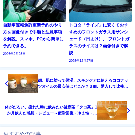
自動車運転免許更新予約のやり
トヨタ「ライズ」に安くておす
方を画像付きで手順と注意事項
すめのフロントガラス用サンシ
を解説。スマホ、PCから簡単に
ェード（日よけ）。 フロントガ
予約できる。
ラスのサイズは？画像付きで解
説
2026年2月25日
2025年12月27日
顔、肌に塗って保湿、スキンケアに使えるココナッ
ツオイルの最安値はどこか？３個、購入して比較し
て みました。
体がだるい、疲れた時に飲みたい健康茶「クコ茶」1
か月飲んだ感想・レビュー～疲労回復・冷え性・生
活習慣病に良い
おすすめの記事