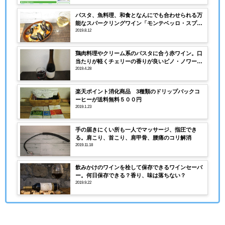
パスタ、魚料理、和食となんにでも合わせられる万
能なスパークリングワイン「モンテベッロ・スプマ
ンテ・ビアンコ」
2019.8.12
鶏肉料理やクリーム系のパスタに合う赤ワイン。口
当たりが軽くチェリーの香りが良いピノ・ノワール
のコノスル赤ワイン
2019.4.28
楽天ポイント消化商品 3種類のドリップバックコ
ーヒーが送料無料５００円
2019.1.23
手の届きにくい所も一人でマッサージ、指圧でき
る。肩こり、首こり、肩甲骨、腰痛のコリ解消
2019.11.18
飲みかけのワインを栓して保存できるワインセーバ
ー。何日保存できる？香り、味は落ちない？
2019.9.22