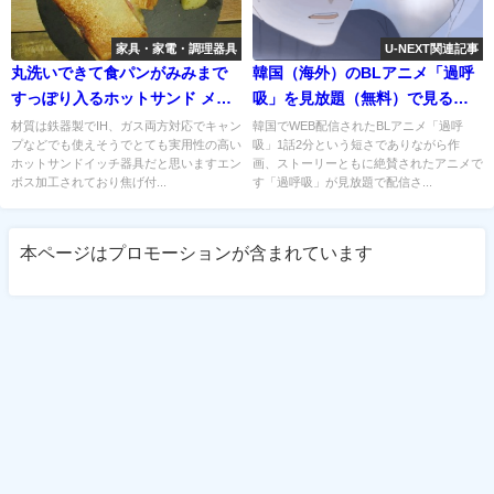
家具・家電・調理器具
U-NEXT関連記事
丸洗いできて食パンがみみまで
韓国（海外）のBLアニメ「過呼
すっぽり入るホットサンド メー
吸」を見放題（無料）で見るな
カー。IH・直火対応だからアウ
ら？BLアニメ・ドラマが多いお
材質は鉄器製でIH、ガス両方対応でキャン
韓国でWEB配信されたBLアニメ「過呼
プなどでも使えそうでとても実用性の高い
吸」1話2分という短さでありながら作
トドアにも最適！
すすめの動画配信サービス
ホットサンドイッチ器具だと思いますエン
画、ストーリーともに絶賛されたアニメで
（VOD）はどこ？
ボス加工されており焦げ付...
す「過呼吸」が見放題で配信さ...
本ページはプロモーションが含まれています