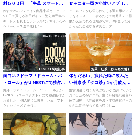
料５００円 「牛革 スマートキ
査モニター型お小遣いアプリ
ーケース」～シンプルデザイン
「ニールセン」３年使って分か
おすすめのワンコイン商品牛革キーケース
ニールセンから送られてくる調査用のアプ
500円で買える楽天ポイント消化商品車の
リをインストールするだけで毎月月末に報
で便利な6連フック
ったメリット・デメリット
キーレスも収まるシンプルなデザインの本
酬が支払われる仕組みです。3年使って分
革キーケース送料無料メー...
かった安全性や稼ぎ具合、デ...
U-NEXT関連記事
お茶 紅茶（飲みもの他）
面白い？ドラマ『ドゥーム・パ
体がだるい、疲れた時に飲みた
トロール』がU-NEXTにて独占配
い健康茶「クコ茶」1か月飲んだ
信！有料？見放題？
感想・レビュー～疲労回復・冷
海外ドラマ『ドゥーム・パトロール』が
疲労回復に効くお茶はないかと調べていて
U-NEXT（ユーネクスト）にて独占配信さ
見つけたのがクコ茶。主に肝臓機能改善や
え性・生活習慣病に良い
れました。 個人的には映画『ハムナプト
疲労回復、活性酸素を減らす抗酸化作用の
ラ』シリーズで 主役...
効能に期待がもてるお茶でし...