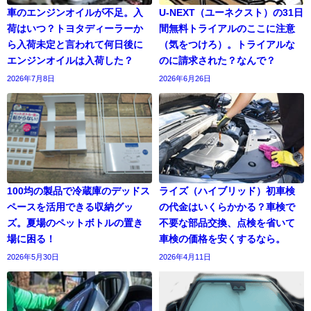
車のエンジンオイルが不足。入
U-NEXT（ユーネクスト）の31日
荷はいつ？トヨタディーラーか
間無料トライアルのここに注意
ら入荷未定と言われて何日後に
（気をつけろ）。トライアルな
エンジンオイルは入荷した？
のに請求された？なんで？
2026年7月8日
2026年6月26日
100均の製品で冷蔵庫のデッドス
ライズ（ハイブリッド）初車検
ペースを活用できる収納グッ
の代金はいくらかかる？車検で
ズ。夏場のペットボトルの置き
不要な部品交換、点検を省いて
場に困る！
車検の価格を安くするなら。
2026年5月30日
2026年4月11日