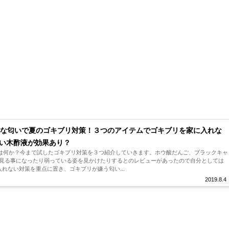
な匂いで夏のゴキブリ対策！３つのアイテムでゴキブリを家に入れな
い木酢液が効果あり？
は何か？今まで試したゴキブリ対策を３つ紹介していきます。ホウ酸だんご、ブラックキャ
を見る事になったり弱っている姿を見かけたりするとのレビューがあったので自分としては
入れない対策を重点に置き、ゴキブリが嫌う匂い...
2019.8.4