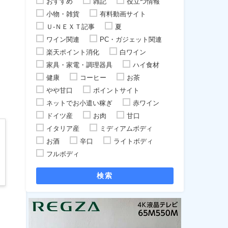
おすすめ
雑記
役立つ情報
小物・雑貨
有料動画サイト
Ｕ-ＮＥＸＴ記事
夏
ワイン関連
PC・ガジェット関連
楽天ポイント消化
白ワイン
家具・家電・調理器具
ハイ食材
健康
コーヒー
お茶
やや甘口
ポイントサイト
ネットでお小遣い稼ぎ
赤ワイン
ドイツ産
お肉
甘口
イタリア産
ミディアムボディ
お酒
辛口
ライトボディ
フルボディ
検索