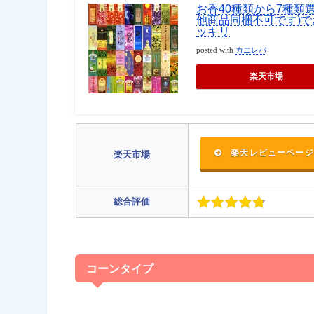
お香40種類から7種類
他商品同梱不可です)で
ッキリ
posted with
カエレバ
楽天市場
楽天レビューページ
楽天市場
総合評価
コーンタイプ