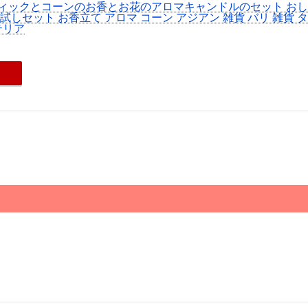
ティックとコーンのお香とお花のアロマキャンドルのセット お
試しセット お香立て アロマ コーン アジアン 雑貨 バリ 雑貨 
テリア