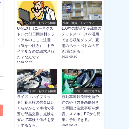
/
ポ
日常・お役立ち情報
小物・雑貨・インテリア・ほ
か
U-NEXT（ユーネクス
100均の製品で冷蔵庫の
ト）の31日間無料トラ
デッドスペースを活用
イアルのここに注意
できる収納グッズ。夏
（気をつけろ）。トラ
場のペットボトルの置
イアルなのに請求され
き場に困る！
た？なんで？
2026.05.30
2026.06.26
日常・お役立ち情報
日常・お役立ち情報
ライズ（ハイブリッ
自動車運転免許更新予
ド）初車検の代金はい
約のやり方を画像付き
くらかかる？車検で不
で手順と注意事項を解
要な部品交換、点検を
説。スマホ、PCから簡
省いて車検の価格を安
単に予約できる。
くするなら。
2026.02.25