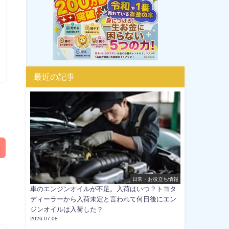
し
タ
最近の記事
日常・お役立ち情報
車のエンジンオイルが不足。入荷はいつ？トヨタ
ディーラーから入荷未定と言われて何日後にエン
ジンオイルは入荷した？
2026.07.08