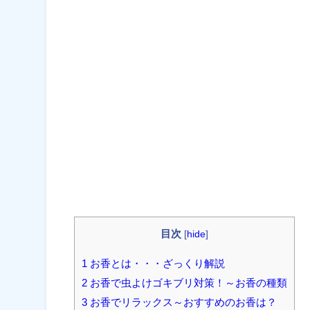
目次
[
hide
]
1 お香とは・・・ざっくり解説
2 お香で虫よけゴキブリ対策！～お香の種類
3 お香でリラックス～おすすめのお香は？