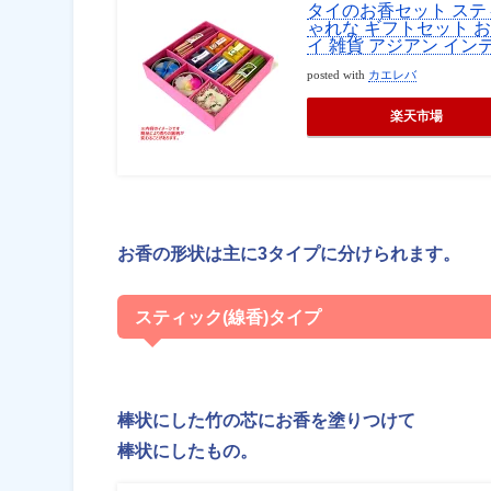
タイのお香セット ス
ゃれな ギフトセット お
イ 雑貨 アジアン イン
posted with
カエレバ
楽天市場
お香の形状は主に3タイプに分けられます。
スティック(線香)タイプ
棒状にした竹の芯にお香を塗りつけて
棒状にしたもの。