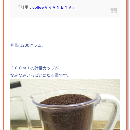
『引用：
coffeeＡＫＡＮＥＹＡ
』
容量は200グラム。
３００ｍｌの計量カップが
なみなみいっぱいになる量です。