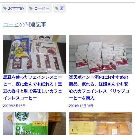
おすすめ
コーヒー
夏
コーヒ
の関連記事
黒豆を使ったフェインレスコー
楽天ポイント消化におすすめの
ヒー。夜に飲んでも眠れる！黒
商品。眠れる、妊婦さんでも安
豆の香りと味で美味しいカフェ
心のカフェインレス ドリップコ
インレスコーヒー
ーヒーを購入
2022年3月16日
2021年12月26日