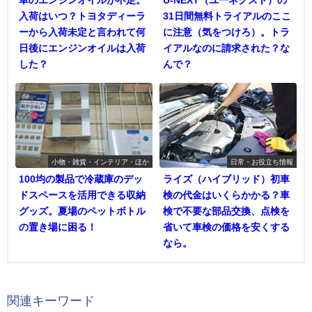
車のエンジンオイルが不足。
U-NEXT（ユーネクスト）の
入荷はいつ？トヨタディーラ
31日間無料トライアルのここ
ーから入荷未定と言われて何
に注意（気をつけろ）。トラ
日後にエンジンオイルは入荷
イアルなのに請求された？な
した？
んで？
小物・雑貨・インテリア・ほか
日常・お役立ち情報
100均の製品で冷蔵庫のデッ
ライズ（ハイブリッド）初車
ドスペースを活用できる収納
検の代金はいくらかかる？車
グッズ。夏場のペットボトル
検で不要な部品交換、点検を
の置き場に困る！
省いて車検の価格を安くする
なら。
関連キーワード