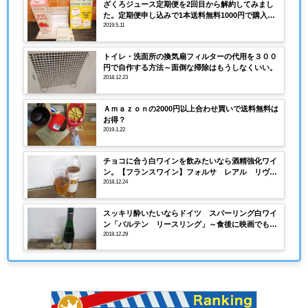
ざくろジュース定期便を2回目から解約してみまし
た。定期便申し込みで1本送料無料1000円で購入後
解約
2019.5.11
トイレ・洗面所の換気扇フィルターの代用を３００
円で自作する方法～面倒な掃除はもうしなくいい。
2018.12.23
Ａｍａｚｏｎの2000円以上合わせ買いで送料無料は
お得？
2019.1.22
チョコに合う白ワインを飲みたいなら酒精強化ワイ
ン。【フランスワイン】フォルサ レアル リヴザ
ルト オーダージ
2018.12.24
スッキリ酔いたいならドイツ スパーリング白ワイ
ン「バルテン リースリング」～食後に映画でも見
ながら飲むタイプのワインです。
2018.12.29