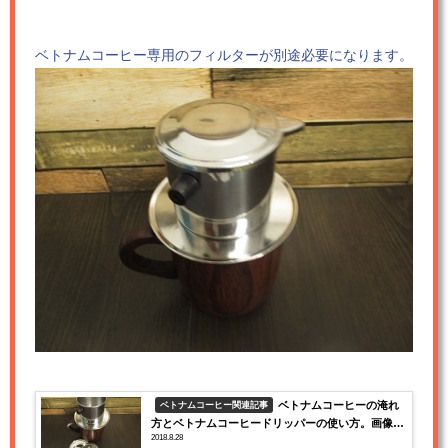
ベトナムコーヒー専用のフィルターが別途必要になります。
ベトナムコーヒーの淹れ
ベトナムコーヒー関連記事
方とベトナムコーヒードリッパーの使い方。画像付
2018.8.28
きで書いていくよ。