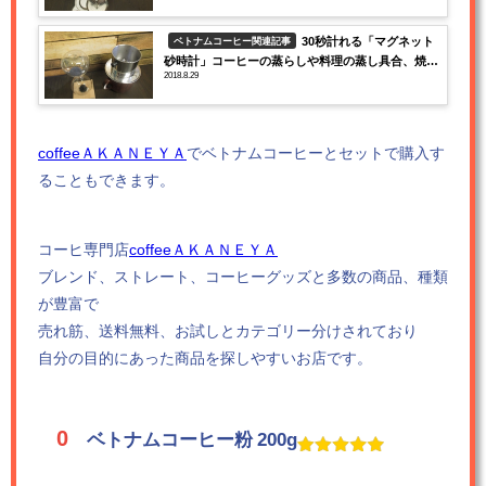
30秒計れる「マグネット
ベトナムコーヒー関連記事
砂時計」コーヒーの蒸らしや料理の蒸し具合、焼き
2018.8.29
加減に役立つ
coffeeＡＫＡＮＥＹＡ
でベトナムコーヒーとセットで購入す
ることもできます。
コーヒ専門店
coffeeＡＫＡＮＥＹＡ
ブレンド、ストレート、コーヒーグッズと多数の商品、種類
が豊富で
売れ筋、送料無料、お試しとカテゴリー分けされており
自分の目的にあった商品を探しやすいお店です。
ベトナムコーヒー粉 200g