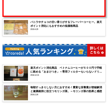
バニラやチョコの甘い香りがするフレーバーコーヒー。楽天
ポイント消化にもおすすめの低価格商品
2019.4.29
楽天ポイント消化商品 ベトナムコーヒーが５００円で手軽
に飲める「おまけつき」～専用フィルターもいらないドリッ
プタイプ
2018.12.31
毎朝すっきりしない方におすすめ！豊富な栄養素が便秘解消
と健康維持に役立つモリンガ茶。～モリンガ茶の効果と感想
2019.2.26