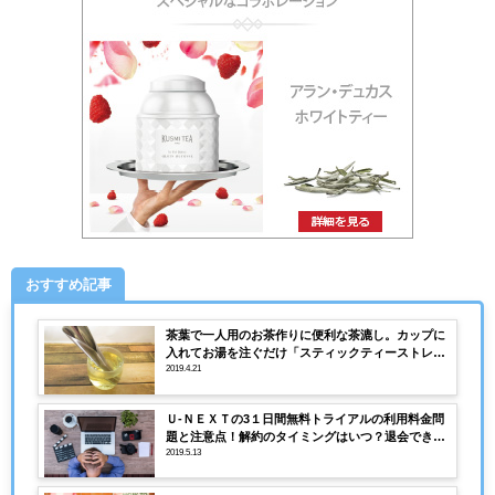
おすすめ記事
茶葉で一人用のお茶作りに便利な茶漉し。カップに
入れてお湯を注ぐだけ「スティックティーストレー
ナー」
2019.4.21
Ｕ-ＮＥＸＴの3１日間無料トライアルの利用料金問
題と注意点！解約のタイミングはいつ？退会できな
い！
2019.5.13