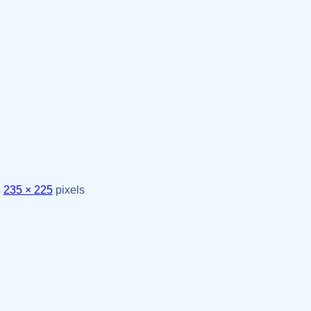
s
235 × 225
pixels