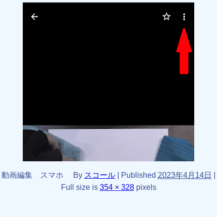
動画編集 スマホ
By
スコール
|
Published
2023年4月14日
|
Full size is
354 × 328
pixels