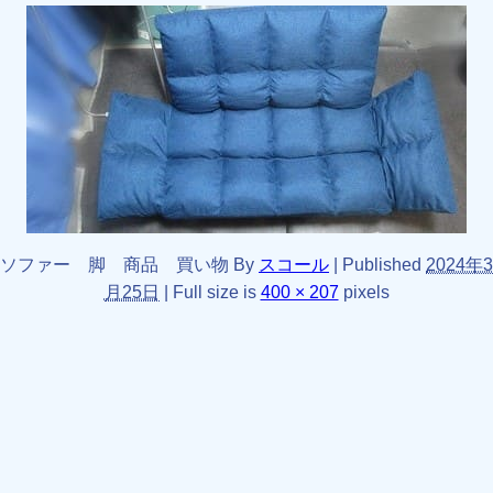
ソファー 脚 商品 買い物
By
スコール
|
Published
2024年3
月25日
|
Full size is
400 × 207
pixels