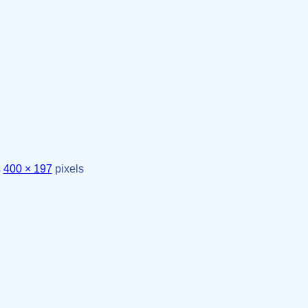
s
400 × 197
pixels