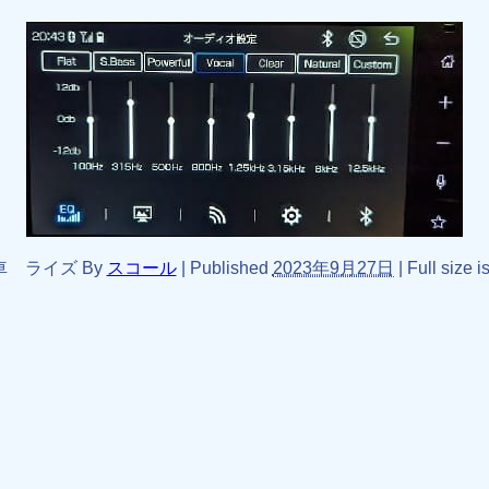
車 ライズ
By
スコール
|
Published
2023年9月27日
|
Full size i