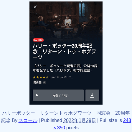
ハリーポッター リターントゥホグワーツ 同窓会 20周年
記念
By
スコール
|
Published
2022年1月29日
|
Full size is
248
× 350
pixels