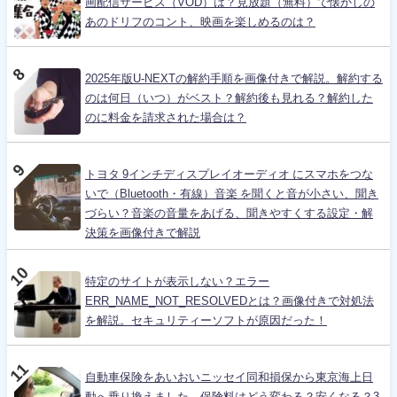
画配信サービス（VOD）は？見放題（無料）で懐かしの
あのドリフのコント、映画を楽しめるのは？
2025年版U-NEXTの解約手順を画像付きで解説。解約する
のは何日（いつ）がベスト？解約後も見れる？解約した
のに料金を請求された場合は？
トヨタ 9インチディスプレイオーディオ にスマホをつな
いで（Bluetooth・有線）音楽 を聞くと音が小さい、聞き
づらい？音楽の音量をあげる、聞きやすくする設定・解
決策を画像付きで解説
特定のサイトが表示しない？エラー
ERR_NAME_NOT_RESOLVEDとは？画像付きで対処法
を解説。セキュリティーソフトが原因だった！
自動車保険をあいおいニッセイ同和損保から東京海上日
動へ乗り換えました。保険料はどう変わる？安くなる？3