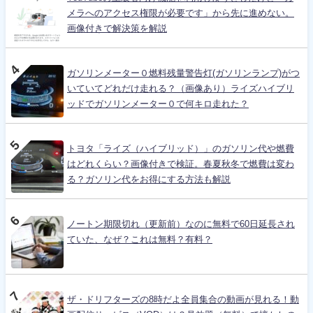
メラへのアクセス権限が必要です」から先に進めない。
画像付きで解決策を解説
ガソリンメーター０燃料残量警告灯(ガソリンランプ)がつ
いていてどれだけ走れる？（画像あり）ライズハイブリ
ッドでガソリンメーター０で何キロ走れた？
トヨタ「ライズ（ハイブリッド）」のガソリン代や燃費
はどれくらい？画像付きで検証。春夏秋冬で燃費は変わ
る？ガソリン代をお得にする方法も解説
ノートン期限切れ（更新前）なのに無料で60日延長され
ていた、なぜ？これは無料？有料？
ザ・ドリフターズの8時だよ全員集合の動画が見れる！動