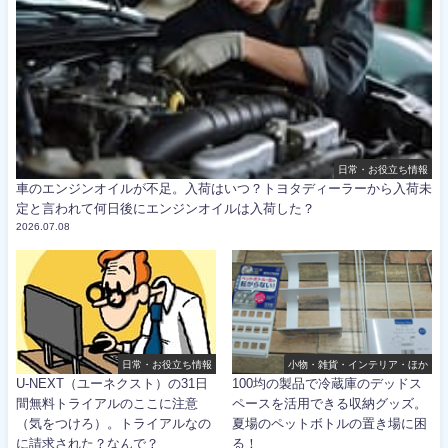
日常・お役立ち情報
車のエンジンオイルが不足。入荷はいつ？トヨタディーラーから入荷未
定と言われて何日後にエンジンオイルは入荷した？
2026.07.08
日常・お役立ち情報
小物・雑貨・インテリア・ほか
U-NEXT（ユーネクスト）の31日
100均の製品で冷蔵庫のデッドス
間無料トライアルのここに注意
ペースを活用できる収納グッズ。
（気をつけろ）。トライアルなの
夏場のペットボトルの置き場に困
に請求された？なんで？
る！