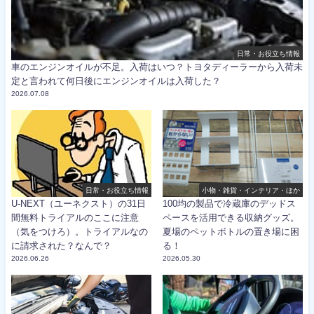
日常・お役立ち情報
車のエンジンオイルが不足。入荷はいつ？トヨタディーラーから入荷未
定と言われて何日後にエンジンオイルは入荷した？
2026.07.08
日常・お役立ち情報
小物・雑貨・インテリア・ほか
U-NEXT（ユーネクスト）の31日
100均の製品で冷蔵庫のデッドス
間無料トライアルのここに注意
ペースを活用できる収納グッズ。
（気をつけろ）。トライアルなの
夏場のペットボトルの置き場に困
に請求された？なんで？
る！
2026.06.26
2026.05.30