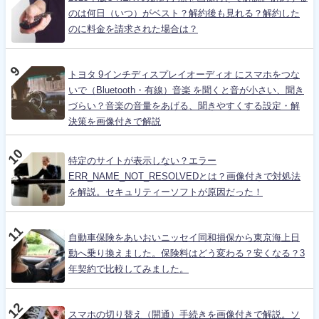
のは何日（いつ）がベスト？解約後も見れる？解約した
のに料金を請求された場合は？
トヨタ 9インチディスプレイオーディオ にスマホをつな
いで（Bluetooth・有線）音楽 を聞くと音が小さい、聞き
づらい？音楽の音量をあげる、聞きやすくする設定・解
決策を画像付きで解説
特定のサイトが表示しない？エラー
ERR_NAME_NOT_RESOLVEDとは？画像付きで対処法
を解説。セキュリティーソフトが原因だった！
自動車保険をあいおいニッセイ同和損保から東京海上日
動へ乗り換えました。保険料はどう変わる？安くなる？3
年契約で比較してみました。
スマホの切り替え（開通）手続きを画像付きで解説。ソ