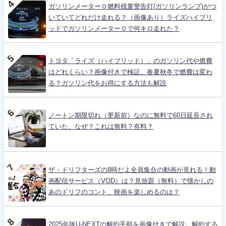
ガソリンメーター０燃料残量警告灯(ガソリンランプ)がつ
いていてどれだけ走れる？（画像あり）ライズハイブリ
ッドでガソリンメーター０で何キロ走れた？
トヨタ「ライズ（ハイブリッド）」のガソリン代や燃費
はどれくらい？画像付きで検証。春夏秋冬で燃費は変わ
る？ガソリン代をお得にする方法も解説
ノートン期限切れ（更新前）なのに無料で60日延長され
ていた、なぜ？これは無料？有料？
ザ・ドリフターズの8時だよ全員集合の動画が見れる！動
画配信サービス（VOD）は？見放題（無料）で懐かしの
あのドリフのコント、映画を楽しめるのは？
2025年版U-NEXTの解約手順を画像付きで解説。解約する