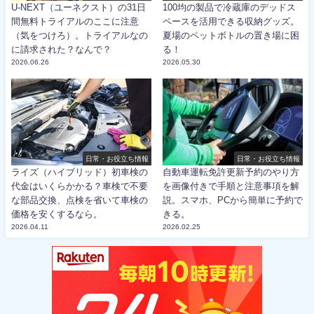
U-NEXT（ユーネクスト）の31日
100均の製品で冷蔵庫のデッドス
間無料トライアルのここに注意
ペースを活用できる収納グッズ。
（気をつけろ）。トライアルなの
夏場のペットボトルの置き場に困
に請求された？なんで？
る！
2026.06.26
2026.05.30
日常・お役立ち情報
日常・お役立ち情報
ライズ（ハイブリッド）初車検の
自動車運転免許更新予約のやり方
代金はいくらかかる？車検で不要
を画像付きで手順と注意事項を解
な部品交換、点検を省いて車検の
説。スマホ、PCから簡単に予約で
価格を安くするなら。
きる。
2026.04.11
2026.02.25