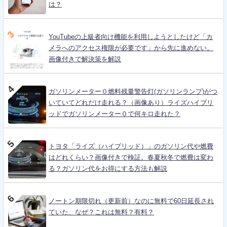
は？
YouTubeの上級者向け機能を利用しようとしたけど「カ
メラへのアクセス権限が必要です」から先に進めない。
画像付きで解決策を解説
ガソリンメーター０燃料残量警告灯(ガソリンランプ)がつ
いていてどれだけ走れる？（画像あり）ライズハイブリ
ッドでガソリンメーター０で何キロ走れた？
トヨタ「ライズ（ハイブリッド）」のガソリン代や燃費
はどれくらい？画像付きで検証。春夏秋冬で燃費は変わ
る？ガソリン代をお得にする方法も解説
ノートン期限切れ（更新前）なのに無料で60日延長され
ていた、なぜ？これは無料？有料？