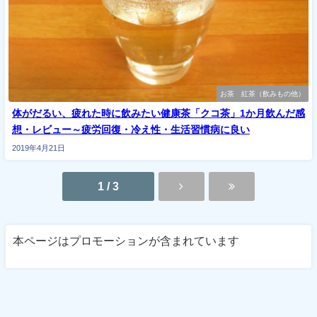
お茶 紅茶（飲みもの他）
体がだるい、疲れた時に飲みたい健康茶「クコ茶」1か月飲んだ感
想・レビュー～疲労回復・冷え性・生活習慣病に良い
2019年4月21日
1 / 3
本ページはプロモーションが含まれています