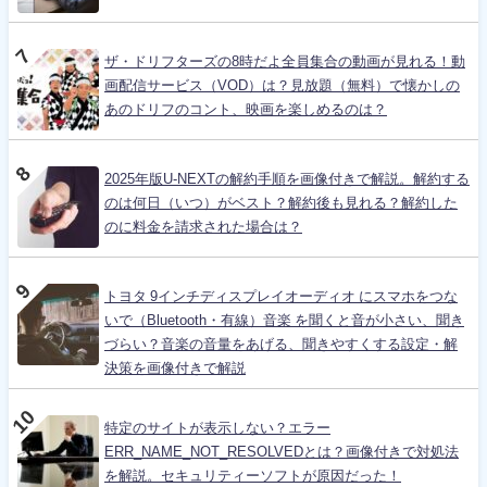
ザ・ドリフターズの8時だよ全員集合の動画が見れる！動
画配信サービス（VOD）は？見放題（無料）で懐かしの
あのドリフのコント、映画を楽しめるのは？
2025年版U-NEXTの解約手順を画像付きで解説。解約する
のは何日（いつ）がベスト？解約後も見れる？解約した
のに料金を請求された場合は？
トヨタ 9インチディスプレイオーディオ にスマホをつな
いで（Bluetooth・有線）音楽 を聞くと音が小さい、聞き
づらい？音楽の音量をあげる、聞きやすくする設定・解
決策を画像付きで解説
特定のサイトが表示しない？エラー
ERR_NAME_NOT_RESOLVEDとは？画像付きで対処法
を解説。セキュリティーソフトが原因だった！